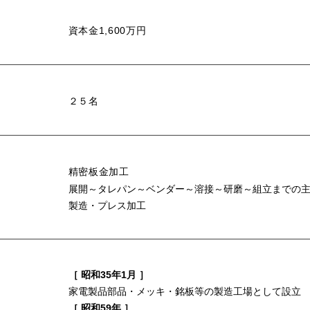
資本金1,600万円
２５名
精密板金加工
展開～タレパン～ベンダー～溶接～研磨～組立までの
製造・プレス加工
［ 昭和35年1月 ］
家電製品部品・メッキ・銘板等の製造工場として設立
［ 昭和59年 ］