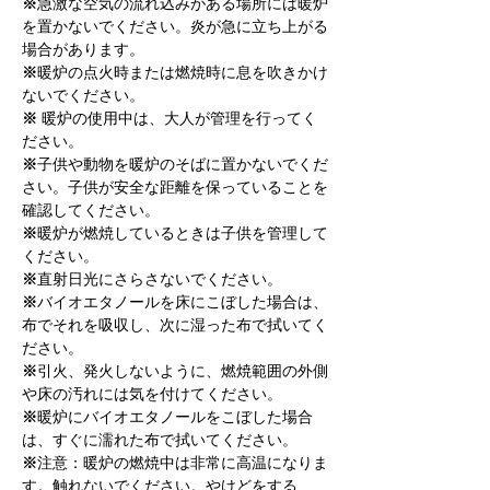
※
急激な空気の流れ込みがある場所には暖炉
を置かないでください。炎が急に立ち上がる
場合があります。
※
暖炉の点火時または燃焼時に息を吹きかけ
ないでください。
※
 暖炉の使用中は、大人が管理を行ってく
ださい。
※
子供や動物を暖炉のそばに置かないでくだ
さい。子供が安全な距離を保っていることを
確認してください。
※
暖炉が燃焼しているときは子供を管理して
ください。
※
直射日光にさらさないでください。
※
バイオエタノールを床にこぼした場合は、
布でそれを吸収し、次に湿った布で拭いてく
ださい。
※
引火、発火しないように、燃焼範囲の外側
や床の汚れには気を付けてください。
※
暖炉にバイオエタノールをこぼした場合
は、すぐに濡れた布で拭いてください。
※
注意：暖炉の燃焼中は非常に高温になりま
す。触れないでください。やけどをする