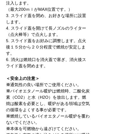
注入します。
（最大200ｍｌがMAX位置です。）
3. スライド蓋を閉め、お好きな場所に設置
します。
4. スライド蓋を開けて長ノズルのライター
（点火棒等）で点火します。
5. スライド蓋をお好みに調整します。点火
後１５分から２０分程度で燃焼が安定しま
す。
6. 消火は燃焼口を消火蓋で塞ぎ、消火後ス
ライド蓋を閉めます。
＜安全上の注意＞
※
通気性の良い場所でご使用ください。
※
バイオエタノール暖炉は燃焼時、二酸化炭
素（CO2）と水（H2O）を放出します。燃
焼は酸素を必要とし、暖炉がある領域は空気
の循環をよくする事が必要です。
※
燃焼しているバイオエタノール暖炉を覆わ
ないでください。
※
本体を可燃物から遠ざけてください。