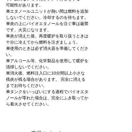
可能性があります。
※
エタノールユニットが熱い間は燃料を追加
しないでください。冷却するのを待ちます。
※
炎の上にバイオエタノールを注ぐ事は厳禁
です。火災になります。
※
炎が消えた後、再度暖炉を取り扱うときは
十分に冷えてから燃料を注ぎましょう。
※
使用のときは必ず消火器を準備してくださ
い。
※
アルコール等、化学製品を使用して暖炉を
清掃しないでください。
※
消火後、燃料注入口に10分間以上小さな
残炎が残る場合があります。 完全に消える
までお待ちください。
※
タンクをいっぱいにする過程でバイオエタ
ノールが零れた場合は、完全にふき取ってか
ら着火させてください。