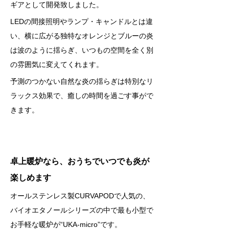
ギアとして開発致しました。     
LEDの間接照明やランプ・キャンドルとは違
い、横に広がる独特なオレンジとブルーの炎
は波のように揺らぎ、いつもの空間を全く別
の雰囲気に変えてくれます。     
予測のつかない自然な炎の揺らぎは特別なリ
ラックス効果で、癒しの時間を過ごす事がで
きます。     
卓上暖炉なら、おうちでいつでも炎が
楽しめます  
オールステンレス製CURVAPODで人気の、
バイオエタノールシリーズの中で最も小型で
お手軽な暖炉が“UKA-micro”です。     